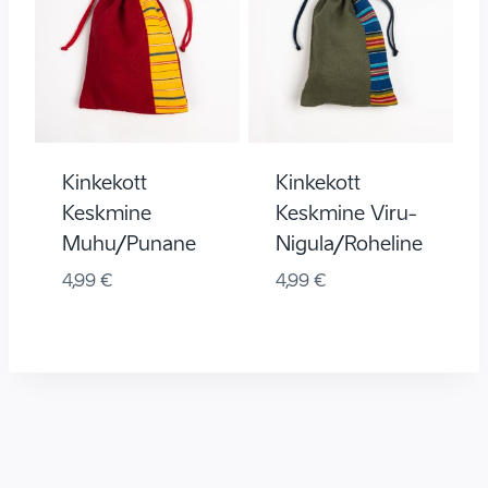
Kinkekott
Kinkekott
Keskmine
Keskmine Viru-
Muhu/punane
Nigula/roheline
4,99
€
4,99
€