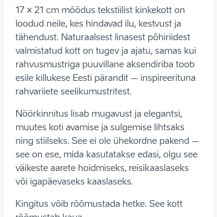
17 × 21 cm mõõdus tekstiilist kinkekott on
loodud neile, kes hindavad ilu, kestvust ja
tähendust. Naturaalsest linasest põhiriidest
valmistatud kott on tugev ja ajatu, samas kui
rahvusmustriga puuvillane aksendiriba toob
esile killukese Eesti pärandit – inspireerituna
rahvariiete seelikumustritest.
Nöörkinnitus lisab mugavust ja elegantsi,
muutes koti avamise ja sulgemise lihtsaks
ning stiilseks. See ei ole ühekordne pakend –
see on ese, mida kasutatakse edasi, olgu see
väikeste aarete hoidmiseks, reisikaaslaseks
või igapäevaseks kaaslaseks.
Kingitus võib rõõmustada hetke. See kott