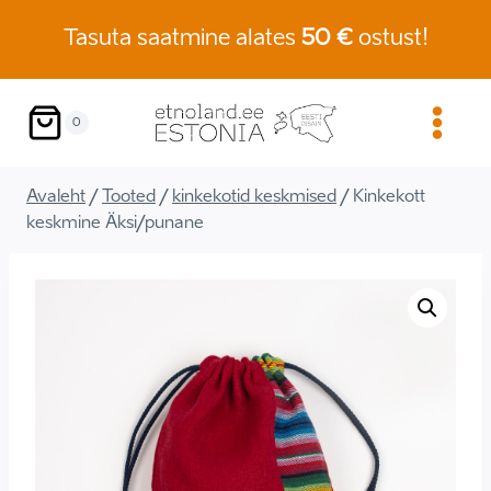
Skip
Tasuta saatmine alates
50 €
ostust!
to
content
0
Avaleht
/
Tooted
/
kinkekotid keskmised
/
Kinkekott
keskmine Äksi/punane