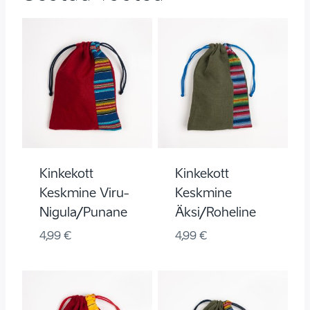
Kinkekott
Kinkekott
Keskmine Viru-
Keskmine
Nigula/punane
Äksi/roheline
4,99
€
4,99
€