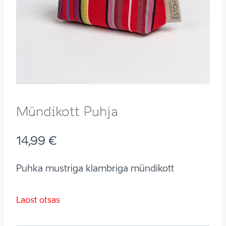
Mündikott Puhja
14,99
€
Puhka mustriga klambriga mündikott
Laost otsas