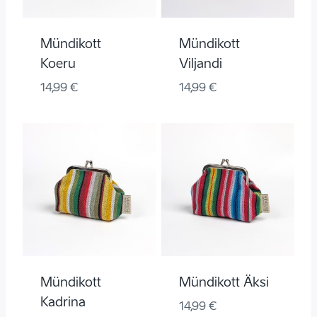
Mündikott
Mündikott
Koeru
Viljandi
14,99
€
14,99
€
Mündikott
Mündikott Äksi
Kadrina
14,99
€