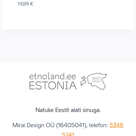
14,99
€
Natuke Eestit alati sinuga.
Mirai Design OÜ (16405041), telefon:
5346
5241