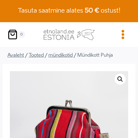
Skip
Tasuta saatmine alates
50 €
ostust!
to
content
0
Avaleht
/
Tooted
/
mündikotid
/
Mündikott Puhja