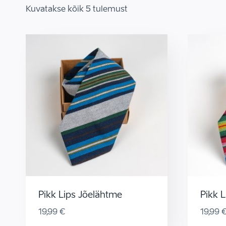
Kuvatakse kõik 5 tulemust
Pikk Lips Jõelähtme
Pikk L
19,99
€
19,99