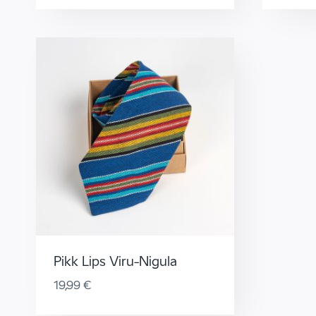
Pikk Lips Viru-Nigula
19,99
€