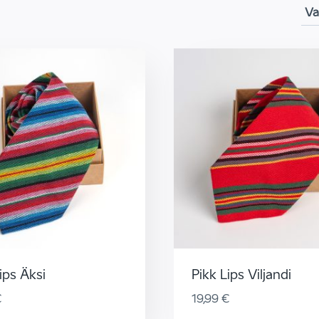
ips Äksi
Pikk Lips Viljandi
€
19,99
€