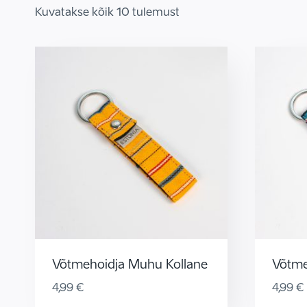
Kuvatakse kõik 10 tulemust
Võtmehoidja Muhu Kollane
Võtme
4,99
€
4,99
€