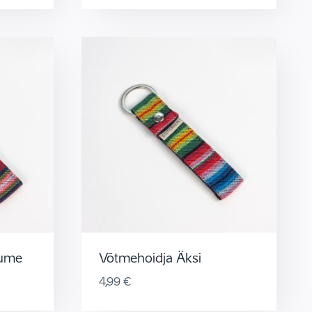
Tume
Võtmehoidja Äksi
4,99
€