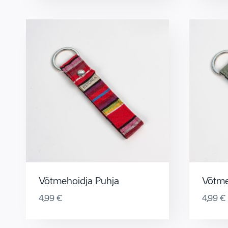
Võtmehoidja Puhja
Võtme
4,99
€
4,99
€