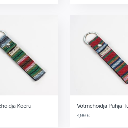
hoidja Koeru
Võtmehoidja Puhja 
4,99
€