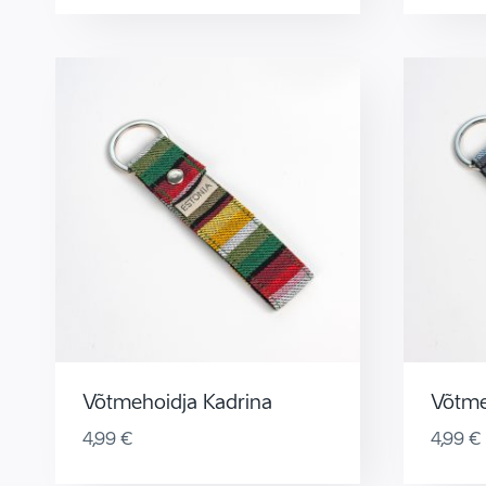
Võtmehoidja Kadrina
Võtme
4,99
€
4,99
€