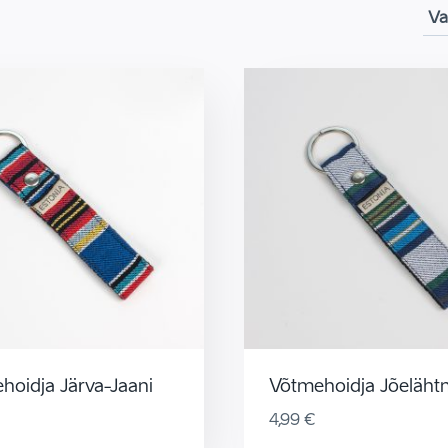
hoidja Järva-Jaani
Võtmehoidja Jõeläh
4,99
€