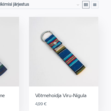
tme
Võtmehoidja Viru-Nigula
4,99
€