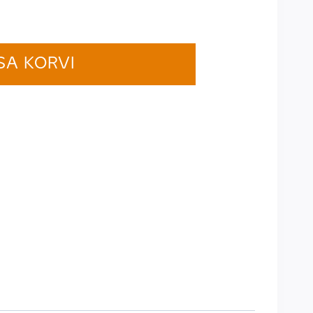
SA KORVI