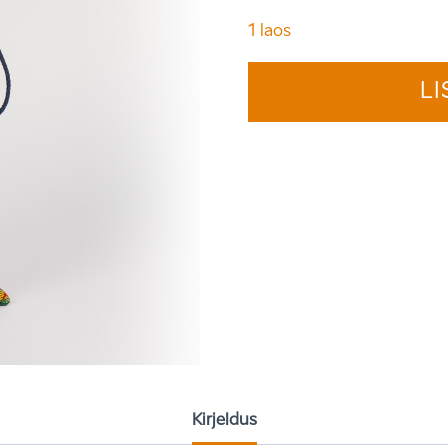
1 laos
Pudelikott
LI
Äksi/punane
kogus
Kirjeldus