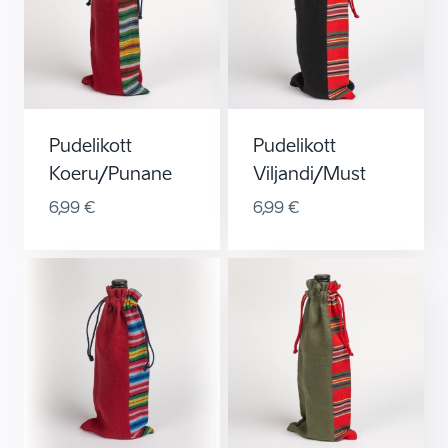
Pudelikott
Pudelikott
Koeru/punane
Viljandi/must
6,99
€
6,99
€