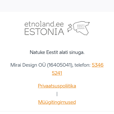
Natuke Eestit alati sinuga.
Mirai Design OÜ (16405041), telefon:
5346
5241
Privaatsuspoliitika
|
Müügitingimused