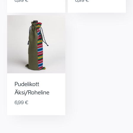
6,99
€
6,99
€
Pudelikott
Äksi/roheline
6,99
€